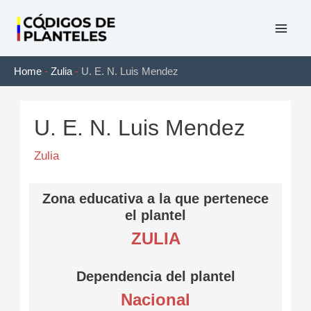
Ir
al
Mai
contenido
Home
-
Zulia
-
U. E. N. Luis Mendez
Men
U. E. N. Luis Mendez
Zulia
Zona educativa a la que pertenece
el plantel
ZULIA
Dependencia del plantel
Nacional