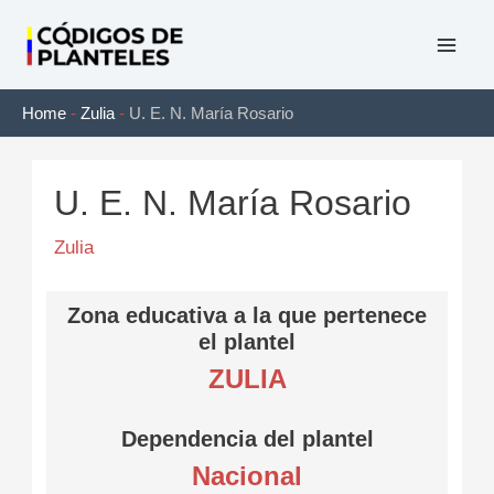
Ir
al
Mai
contenido
Home
-
Zulia
-
U. E. N. María Rosario
Men
U. E. N. María Rosario
Zulia
Zona educativa a la que pertenece
el plantel
ZULIA
Dependencia del plantel
Nacional