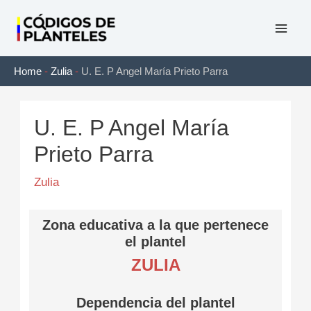
Ir
al
Mai
contenido
Home
-
Zulia
-
U. E. P Angel María Prieto Parra
Men
U. E. P Angel María
Prieto Parra
Zulia
Zona educativa a la que pertenece
el plantel
ZULIA
Dependencia del plantel