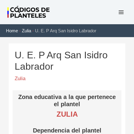
Ir
al
Mai
contenido
Home
-
Zulia
-
U. E. P Arq San Isidro Labrador
Men
U. E. P Arq San Isidro
Labrador
Zulia
Zona educativa a la que pertenece
el plantel
ZULIA
Dependencia del plantel