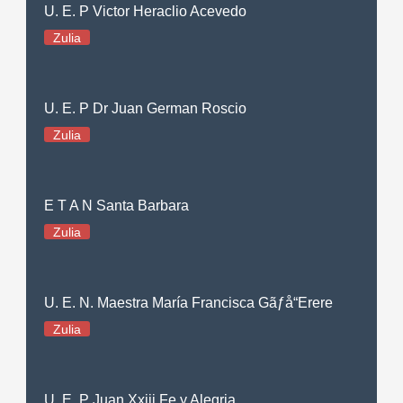
U. E. P Victor Heraclio Acevedo
Zulia
U. E. P Dr Juan German Roscio
Zulia
E T A N Santa Barbara
Zulia
U. E. N. Maestra María Francisca Gãƒå“Erere
Zulia
U. E. P Juan Xxiii Fe y Alegria