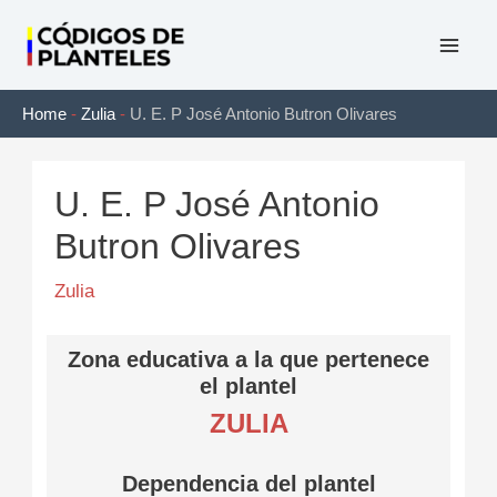
Ir
al
Mai
contenido
Home
-
Zulia
-
U. E. P José Antonio Butron Olivares
Men
U. E. P José Antonio
Butron Olivares
Zulia
Zona educativa a la que pertenece
el plantel
ZULIA
Dependencia del plantel