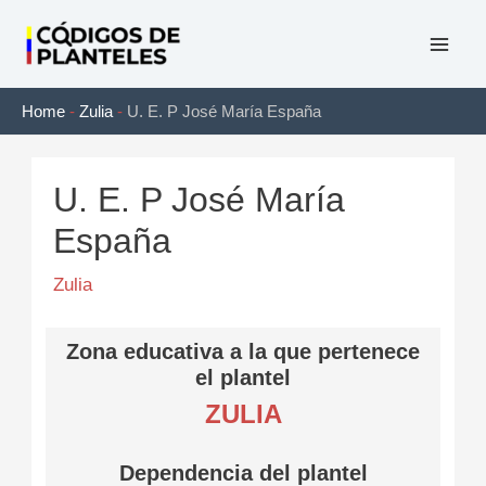
Ir
al
Mai
contenido
Home
-
Zulia
-
U. E. P José María España
Men
U. E. P José María
España
Zulia
Zona educativa a la que pertenece
el plantel
ZULIA
Dependencia del plantel