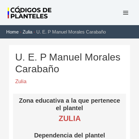
Ir
al
Mai
contenido
Home
-
Zulia
-
U. E. P Manuel Morales Carabaño
Men
U. E. P Manuel Morales
Carabaño
Zulia
Zona educativa a la que pertenece
el plantel
ZULIA
Dependencia del plantel