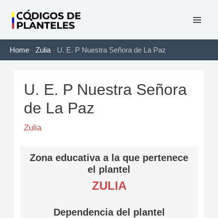
Ir
al
Mai
contenido
Home
-
Zulia
-
U. E. P Nuestra Señora de La Paz
Men
U. E. P Nuestra Señora
de La Paz
Zulia
Zona educativa a la que pertenece
el plantel
ZULIA
Dependencia del plantel