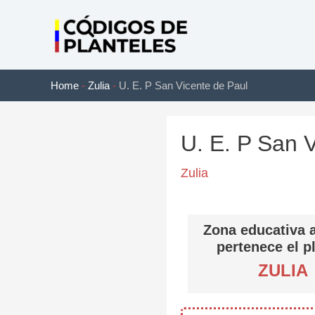
Ir
al
contenido
Home
-
Zulia
-
U. E. P San Vicente de Paul
U. E. P San 
Zulia
Zona educativa a
pertenece el p
ZULIA