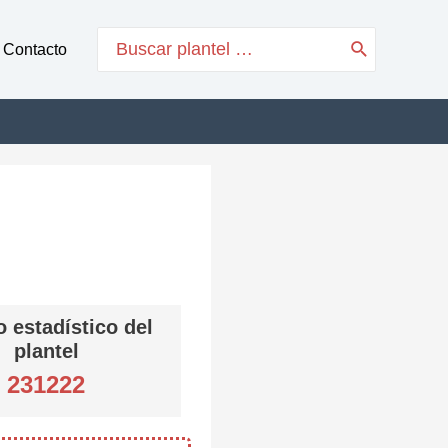
Search
Contacto
for:
 estadístico del
plantel
231222