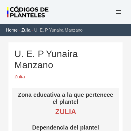
Ir
al
Mai
contenido
Home
-
Zulia
-
U. E. P Yunaira Manzano
Men
U. E. P Yunaira
Manzano
Zulia
Zona educativa a la que pertenece
el plantel
ZULIA
Dependencia del plantel