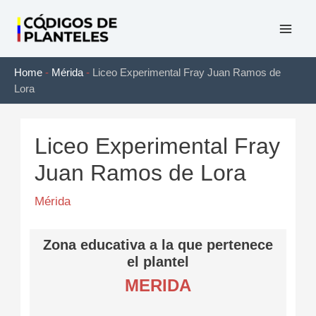
Ir
al
Mai
contenido
Home
-
Mérida
-
Liceo Experimental Fray Juan Ramos de
Men
Lora
Liceo Experimental Fray
Juan Ramos de Lora
Mérida
Zona educativa a la que pertenece
el plantel
MERIDA