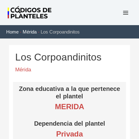
Ir
al
Mai
contenido
Home
-
Mérida
-
Los Corpoandinitos
Men
Los Corpoandinitos
Mérida
Zona educativa a la que pertenece
el plantel
MERIDA
Dependencia del plantel
Privada