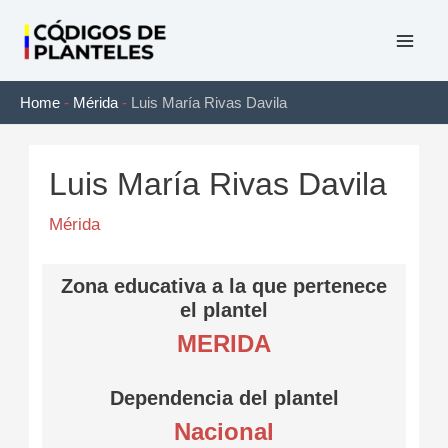
Ir
al
Mai
contenido
Home
-
Mérida
-
Luis María Rivas Davila
Men
Luis María Rivas Davila
Mérida
Zona educativa a la que pertenece
el plantel
MERIDA
Dependencia del plantel
Nacional