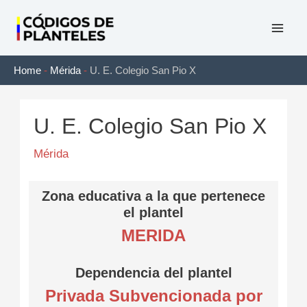
Ir
al
Mai
contenido
Home
-
Mérida
-
U. E. Colegio San Pio X
Men
U. E. Colegio San Pio X
Mérida
Zona educativa a la que pertenece
el plantel
MERIDA
Dependencia del plantel
Privada Subvencionada por