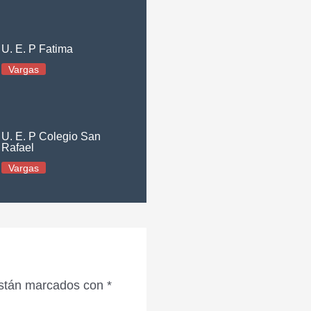
U. E. P Fatima
Vargas
U. E. P Colegio San
Rafael
Vargas
están marcados con
*