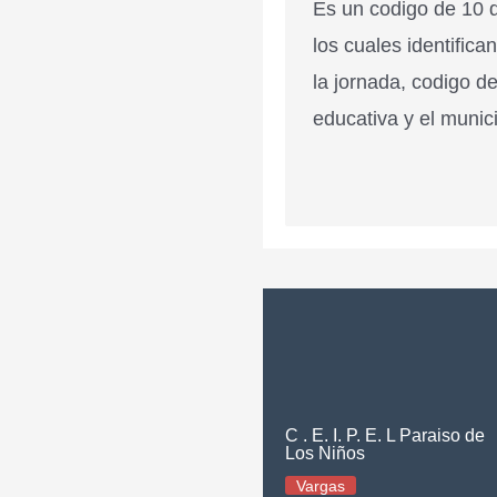
Es un codigo de 10 d
los cuales identifica
la jornada, codigo de
educativa y el munici
C . E. I. P. E. L Paraiso de
Los Niños
Vargas