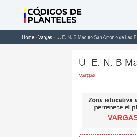
Ir
al
contenido
Home
-
Vargas
-
U. E. N. B Macuto San Antonio de Las F
U. E. N. B M
Vargas
Zona educativa a
pertenece el p
VARGA