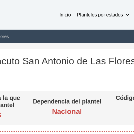
Inicio
Planteles por estados
lores
acuto San Antonio de Las Flore
 la que
Código
Dependencia del plantel
lantel
Nacional
S