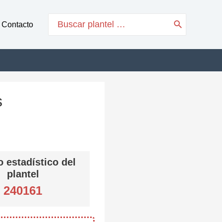
Search
Contacto
for:
s
 estadístico del
plantel
240161