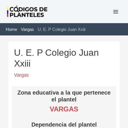
Ir
al
Mai
contenido
Home
-
Vargas
-
U. E. P Colegio Juan Xxiii
Men
U. E. P Colegio Juan
Xxiii
Vargas
Zona educativa a la que pertenece
el plantel
VARGAS
Dependencia del plantel