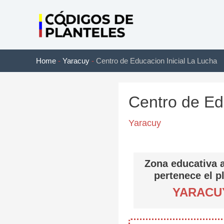
Ir
al
contenido
Home
-
Yaracuy
-
Centro de Educacion Inicial La Lucha
Centro de Ed
Yaracuy
Zona educativa a
pertenece el p
YARACU