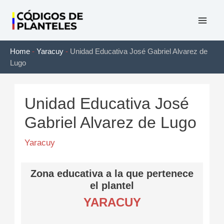
Ir
al
Mai
contenido
Home
-
Yaracuy
-
Unidad Educativa José Gabriel Alvarez de
Men
Lugo
Unidad Educativa José
Gabriel Alvarez de Lugo
Yaracuy
Zona educativa a la que pertenece
el plantel
YARACUY