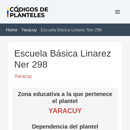
Ir
al
Mai
contenido
Home
-
Yaracuy
-
Escuela Básica Linarez Ner 298
Men
Escuela Básica Linarez
Ner 298
Yaracuy
Zona educativa a la que pertenece
el plantel
YARACUY
Dependencia del plantel