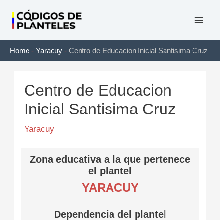
Ir
al
Mai
contenido
Home
-
Yaracuy
-
Centro de Educacion Inicial Santisima Cruz
Men
Centro de Educacion
Inicial Santisima Cruz
Yaracuy
Zona educativa a la que pertenece
el plantel
YARACUY
Dependencia del plantel