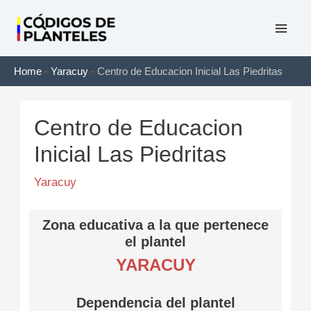
Ir
al
Mai
contenido
Home
-
Yaracuy
-
Centro de Educacion Inicial Las Piedritas
Men
Centro de Educacion
Inicial Las Piedritas
Yaracuy
Zona educativa a la que pertenece
el plantel
YARACUY
Dependencia del plantel