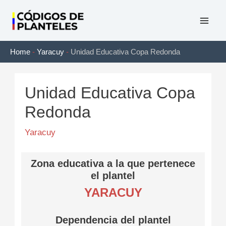
Ir
al
Mai
contenido
Home
-
Yaracuy
-
Unidad Educativa Copa Redonda
Men
Unidad Educativa Copa
Redonda
Yaracuy
Zona educativa a la que pertenece
el plantel
YARACUY
Dependencia del plantel