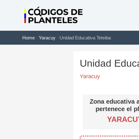
Ir
al
contenido
Home
-
Yaracuy
-
Unidad Educativa Teteiba
Unidad Educa
Yaracuy
Zona educativa a
pertenece el p
YARACU