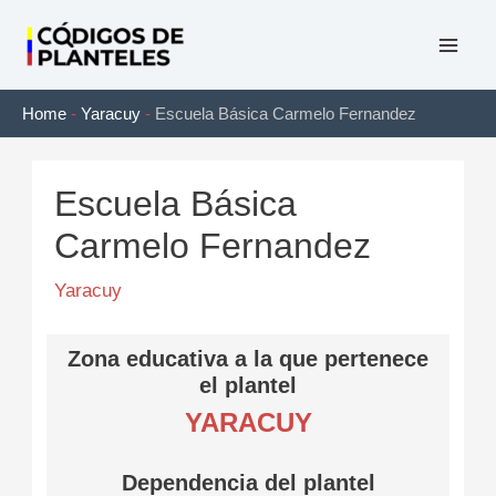
Ir
al
Mai
contenido
Home
-
Yaracuy
-
Escuela Básica Carmelo Fernandez
Men
Escuela Básica
Carmelo Fernandez
Yaracuy
Zona educativa a la que pertenece
el plantel
YARACUY
Dependencia del plantel