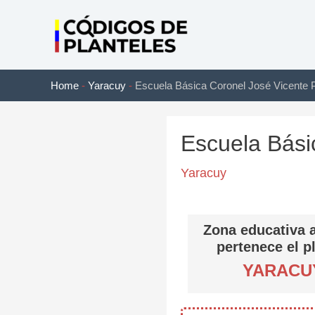
Ir
al
contenido
Home
-
Yaracuy
-
Escuela Básica Coronel José Vicente 
Escuela Bási
Yaracuy
Zona educativa a
pertenece el p
YARACU