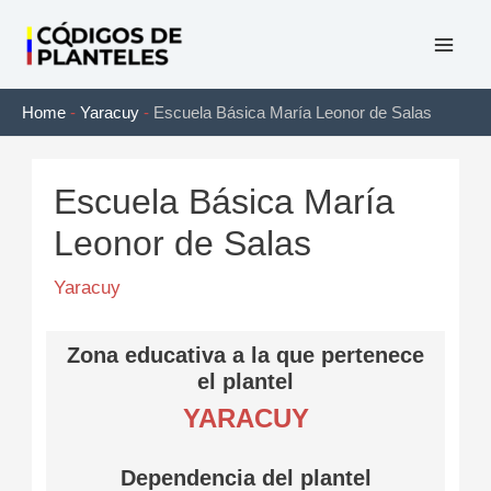
Ir
al
Mai
contenido
Home
-
Yaracuy
-
Escuela Básica María Leonor de Salas
Men
Escuela Básica María
Leonor de Salas
Yaracuy
Zona educativa a la que pertenece
el plantel
YARACUY
Dependencia del plantel