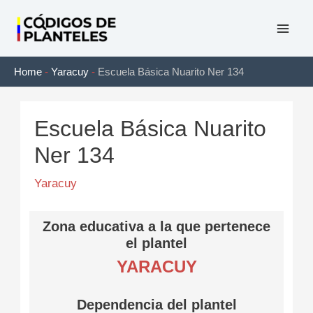
Ir
al
Mai
contenido
Home
-
Yaracuy
-
Escuela Básica Nuarito Ner 134
Men
Escuela Básica Nuarito
Ner 134
Yaracuy
Zona educativa a la que pertenece
el plantel
YARACUY
Dependencia del plantel