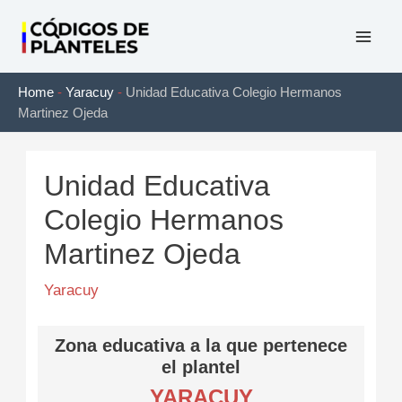
Ir
al
Mai
contenido
Home
-
Yaracuy
-
Unidad Educativa Colegio Hermanos
Men
Martinez Ojeda
Unidad Educativa
Colegio Hermanos
Martinez Ojeda
Yaracuy
Zona educativa a la que pertenece
el plantel
YARACUY