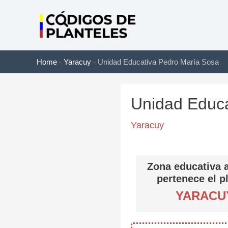
Ir
al
contenido
Home
-
Yaracuy
-
Unidad Educativa Pedro María Sosa
Unidad Educa
Yaracuy
Zona educativa a
pertenece el p
YARACU