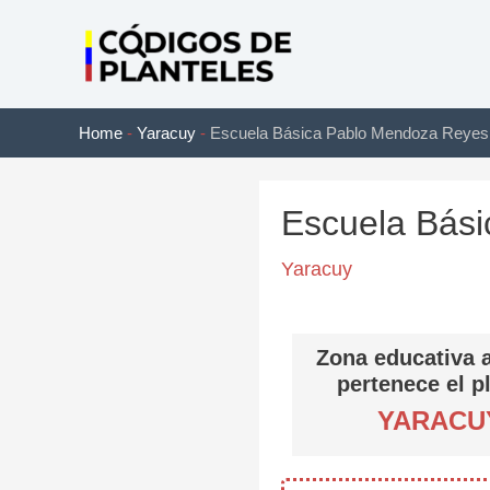
Ir
al
contenido
Home
-
Yaracuy
-
Escuela Básica Pablo Mendoza Reyes
Escuela Bás
Yaracuy
Zona educativa a
pertenece el p
YARACU