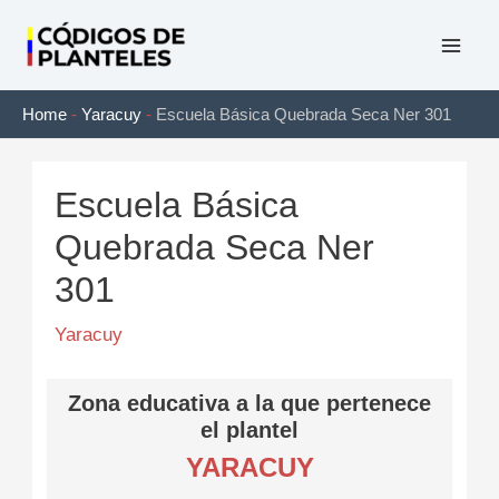
Ir
al
Mai
contenido
Home
-
Yaracuy
-
Escuela Básica Quebrada Seca Ner 301
Men
Escuela Básica
Quebrada Seca Ner
301
Yaracuy
Zona educativa a la que pertenece
el plantel
YARACUY