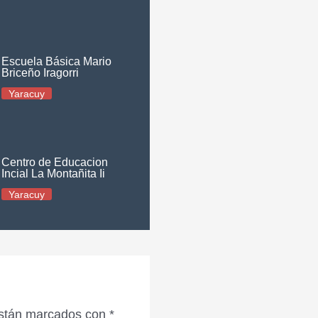
Escuela Básica Mario
Briceño Iragorri
Yaracuy
Centro de Educacion
Incial La Montañita Ii
Yaracuy
están marcados con
*