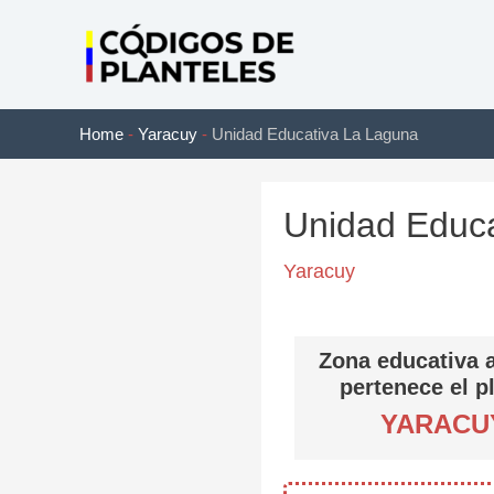
Ir
al
contenido
Home
-
Yaracuy
-
Unidad Educativa La Laguna
Unidad Educ
Yaracuy
Zona educativa a
pertenece el p
YARACU