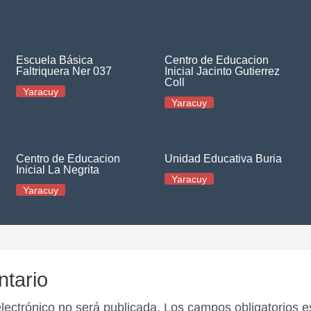
Escuela Básica
Centro de Educacion
Faltriquera Ner 037
Inicial Jacinto Gutierrez
Coll
Yaracuy
Yaracuy
Centro de Educacion
Unidad Educativa Buria
Inicial La Negrita
Yaracuy
Yaracuy
ntario
electrónico no será publicada.
Los campos obligatorios 