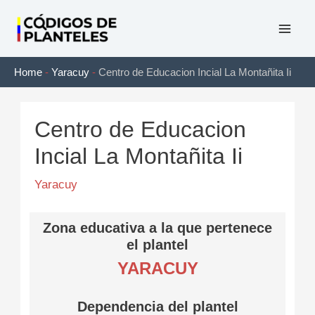
Ir
al
Mai
contenido
Home
-
Yaracuy
-
Centro de Educacion Incial La Montañita Ii
Men
Centro de Educacion
Incial La Montañita Ii
Yaracuy
Zona educativa a la que pertenece
el plantel
YARACUY
Dependencia del plantel