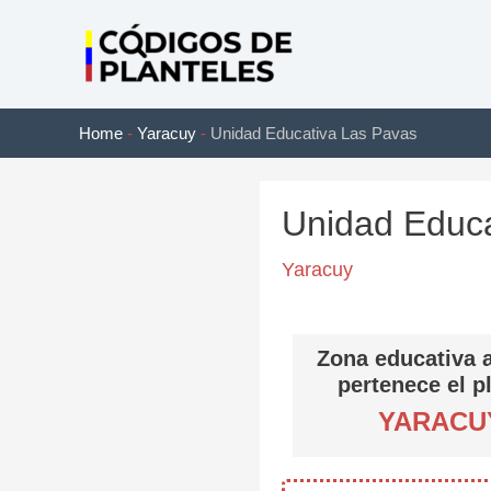
Ir
al
contenido
Home
-
Yaracuy
-
Unidad Educativa Las Pavas
Unidad Educa
Yaracuy
Zona educativa a
pertenece el p
YARACU