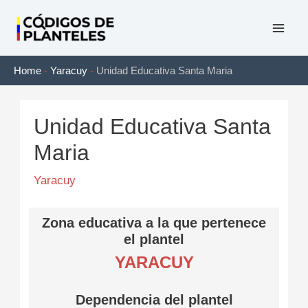
Ir
al
Mai
contenido
Home
-
Yaracuy
-
Unidad Educativa Santa Maria
Men
Unidad Educativa Santa
Maria
Yaracuy
Zona educativa a la que pertenece
el plantel
YARACUY
Dependencia del plantel