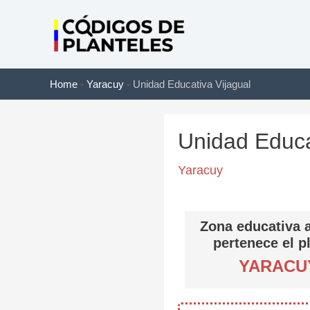
Ir
al
contenido
Home
-
Yaracuy
-
Unidad Educativa Vijagual
Unidad Educa
Yaracuy
Zona educativa a
pertenece el p
YARACU