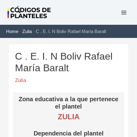
Ir
al
Mai
contenido
Home
-
Zulia
-
C . E. I. N Boliv Rafael María Baralt
Men
C . E. I. N Boliv Rafael
María Baralt
Zulia
Zona educativa a la que pertenece
el plantel
ZULIA
Dependencia del plantel