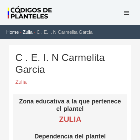
Ir
al
Mai
contenido
Home
-
Zulia
-
C . E. I. N Carmelita Garcia
Men
C . E. I. N Carmelita
Garcia
Zulia
Zona educativa a la que pertenece
el plantel
ZULIA
Dependencia del plantel