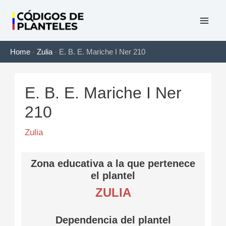
Ir
al
Mai
contenido
Home
-
Zulia
-
E. B. E. Mariche I Ner 210
Men
E. B. E. Mariche I Ner
210
Zulia
Zona educativa a la que pertenece
el plantel
ZULIA
Dependencia del plantel