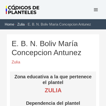
Ir
al
Mai
contenido
Home
-
Zulia
-
E. B. N. Boliv María Concepcion Antunez
Men
E. B. N. Boliv María
Concepcion Antunez
Zulia
Zona educativa a la que pertenece
el plantel
ZULIA
Dependencia del plantel