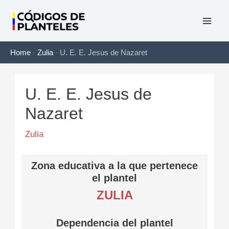
Ir
al
Mai
contenido
Home
-
Zulia
-
U. E. E. Jesus de Nazaret
Men
U. E. E. Jesus de
Nazaret
Zulia
Zona educativa a la que pertenece
el plantel
ZULIA
Dependencia del plantel