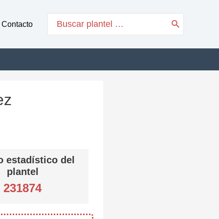
Search
Contacto
for:
ez
 estadístico del
plantel
231874