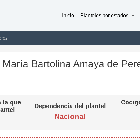
Inicio
Planteles por estados
erez
iv María Bartolina Amaya de Per
 la que
Código
Dependencia del plantel
lantel
Nacional