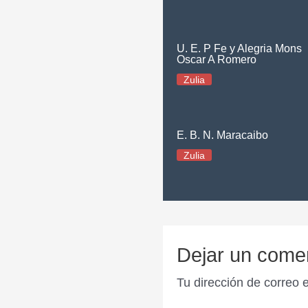
U. E. P Fe y Alegria Mons
Oscar A Romero
Zulia
E. B. N. Maracaibo
Zulia
Dejar un come
Tu dirección de correo 