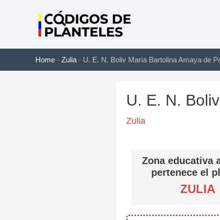
Ir
al
contenido
Home
-
Zulia
-
U. E. N. Boliv María Bartolina Amaya de P
U. E. N. Bol
Zulia
Zona educativa a
pertenece el p
ZULIA