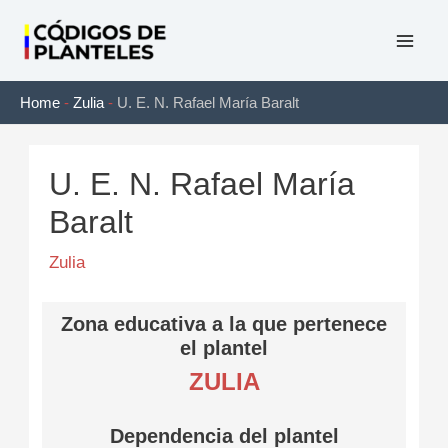
Ir
al
Mai
contenido
Home
-
Zulia
-
U. E. N. Rafael María Baralt
Men
U. E. N. Rafael María
Baralt
Zulia
Zona educativa a la que pertenece
el plantel
ZULIA
Dependencia del plantel