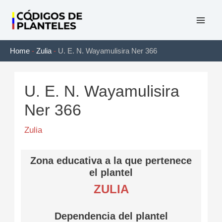
Ir
al
Mai
contenido
Home
-
Zulia
-
U. E. N. Wayamulisira Ner 366
Men
U. E. N. Wayamulisira
Ner 366
Zulia
Zona educativa a la que pertenece
el plantel
ZULIA
Dependencia del plantel