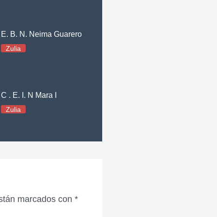
E. B. N. Neima Guarero
Zulia
C . E. I. N Mara I
Zulia
están marcados con
*