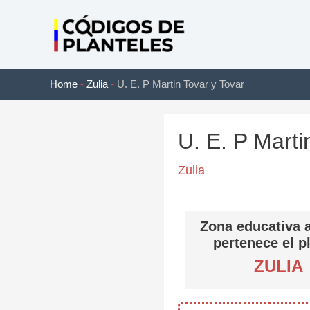
Ir
al
contenido
Home
-
Zulia
-
U. E. P Martin Tovar y Tovar
U. E. P Marti
Zulia
Zona educativa a
pertenece el p
ZULIA