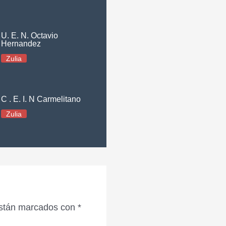
U. E. N. Octavio
Hernandez
Zulia
C . E. I. N Carmelitano
Zulia
están marcados con
*