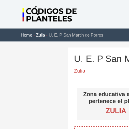
Ir
al
contenido
Home
-
Zulia
-
U. E. P San Martin de Porres
U. E. P San 
Zulia
Zona educativa a
pertenece el p
ZULIA