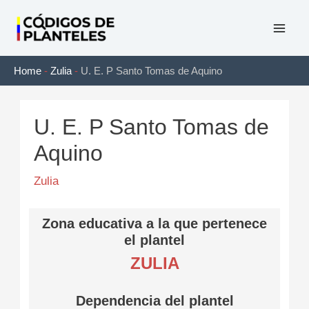
Ir
al
Mai
contenido
Home
-
Zulia
-
U. E. P Santo Tomas de Aquino
Men
U. E. P Santo Tomas de
Aquino
Zulia
Zona educativa a la que pertenece
el plantel
ZULIA
Dependencia del plantel