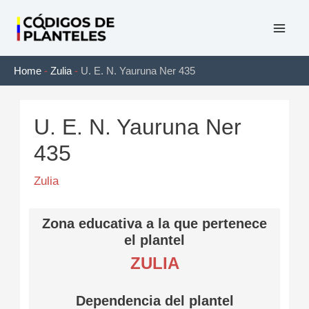
Ir
al
Mai
contenido
Home
-
Zulia
-
U. E. N. Yauruna Ner 435
Men
U. E. N. Yauruna Ner
435
Zulia
Zona educativa a la que pertenece
el plantel
ZULIA
Dependencia del plantel