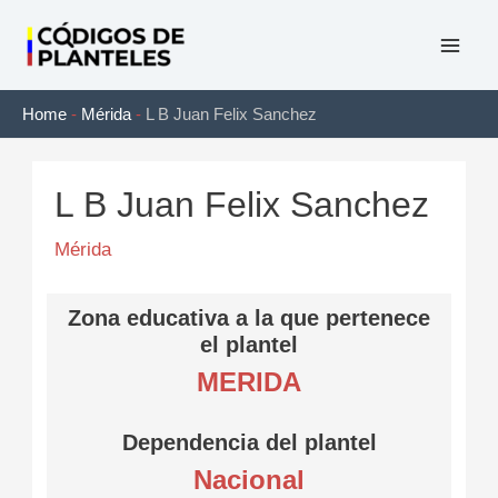
Ir
al
Mai
contenido
Home
-
Mérida
-
L B Juan Felix Sanchez
Men
L B Juan Felix Sanchez
Mérida
Zona educativa a la que pertenece
el plantel
MERIDA
Dependencia del plantel
Nacional