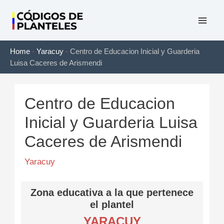
Ir
al
Mai
contenido
Home
-
Yaracuy
-
Centro de Educacion Inicial y Guarderia
Men
Luisa Caceres de Arismendi
Centro de Educacion
Inicial y Guarderia Luisa
Caceres de Arismendi
Yaracuy
Zona educativa a la que pertenece
el plantel
YARACUY